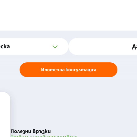
оска
Д
Ипотечна консултация
Полезни връзки