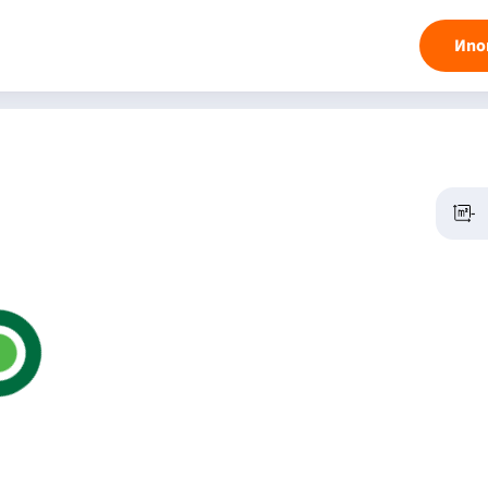
Ипо
-