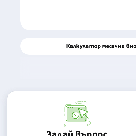
Калкулатор месечна вн
Задай въпрос