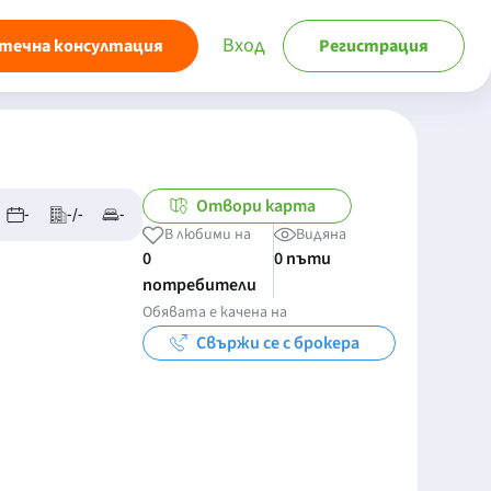
Вход
течна консултация
Регистрация
Отвори карта
-
-/-
-
В любими на
Видяна
0
0 пъти
потребители
Обявата е качена на
Свържи се с брокера