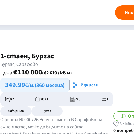
Ипо
1-стаен, Бургас
Бургас, Сарафово
€110 000
Цена:
(€2 619 / кв.м)
349.99
€/м.
(360 месеца)
Изчисли
42
2021
2/5
1
Завършен
Тухла
От
Оферта № 000726 Всички имоти в Сарафово на
В люби
едно място, може да видите на сайта:
0 потре