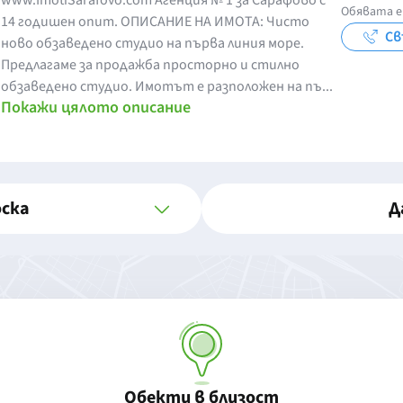
www.ImotiSarafovo.com Агенция № 1 за Сарафово с
Обявата е
14 годишен опит. ОПИСАНИЕ НА ИМОТА: Чисто
Св
ново обзаведено студио на първа линия море.
Предлагаме за продажба просторно и стилно
обзаведено студио. Имотът е разположен на пъ...
Покажи цялото описание
оска
Д
Обекти в близост