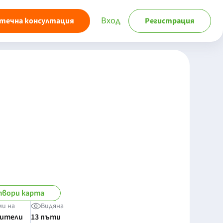
Вход
течна консултация
Регистрация
вори карта
ми на
Видяна
бители
13 пъти