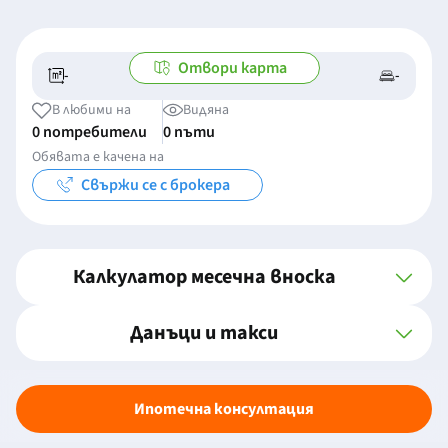
Отвори карта
-
-
-/-
-
В любими на
Видяна
0 потребители
0 пъти
Обявата е качена на
Свържи се с брокера
Калкулатор месечна вноска
Данъци и такси
Ипотечна консултация