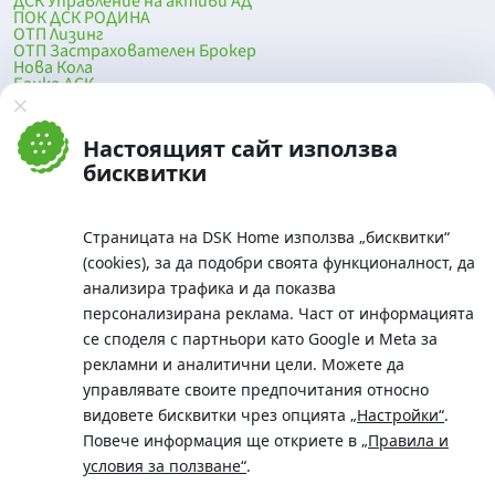
ДСК Управление на активи АД
ПОК ДСК РОДИНА
ОТП Лизинг
ОТП Застрахователен Брокер
Нова Кола
Банка ДСК
DSK Mobile
Оферти за продажба от Банка ДСК
Клонова мрежа и банкомати
Настоящият сайт използва
До началото на страницата
бисквитки
Страницата на DSK Home използва „бисквитки“
(cookies), за да подобри своята функционалност, да
анализира трафика и да показва
персонализирана реклама. Част от информацията
се споделя с партньори като Google и Meta за
рекламни и аналитични цели. Можете да
Телефон:
управлявате своите предпочитания относно
0700 10 375 / *2375
видовете бисквитки чрез опцията
„Настройки“
.
Aдрес:
Повече информация ще откриете в
„Правила и
Московска No.19 / ул. Г. Бенковски No. 5, София 1036
условия за ползване“
.
SWIFT/BIC: