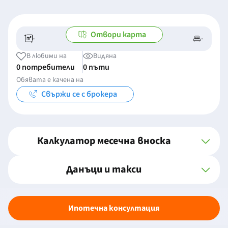
Отвори карта
-
-
-/-
-
В любими на
Видяна
0 потребители
0 пъти
Обявата е качена на
Свържи се с брокера
Калкулатор месечна вноска
Данъци и такси
Ипотечна консултация