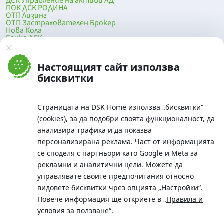
ДСК Управление на активи АД
ПОК ДСК РОДИНА
ОТП Лизинг
ОТП Застрахователен Брокер
Нова Кола
Банка ДСК
DSK Mobile
Оферти за продажба от Банка ДСК
Клонова мрежа и банкомати
Настоящият сайт използва
До началото на страницата
бисквитки
Страницата на DSK Home използва „бисквитки“
(cookies), за да подобри своята функционалност, да
анализира трафика и да показва
персонализирана реклама. Част от информацията
се споделя с партньори като Google и Meta за
рекламни и аналитични цели. Можете да
Телефон:
управлявате своите предпочитания относно
0700 10 375 / *2375
видовете бисквитки чрез опцията
„Настройки“
.
Aдрес:
Повече информация ще откриете в
„Правила и
Московска No.19 / ул. Г. Бенковски No. 5, София 1036
условия за ползване“
.
SWIFT/BIC: