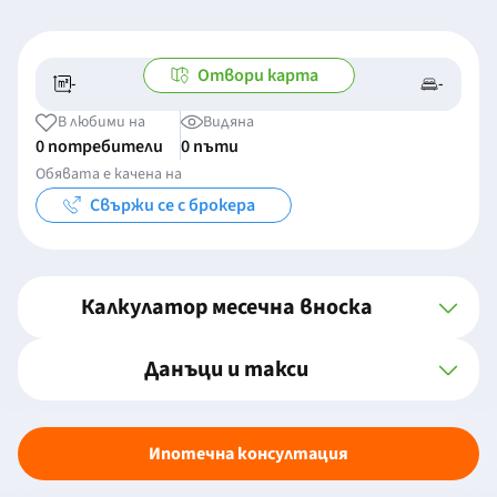
Отвори карта
-
-
-/-
-
В любими на
Видяна
0 потребители
0 пъти
Обявата е качена на
Свържи се с брокера
Калкулатор месечна вноска
Данъци и такси
Ипотечна консултация