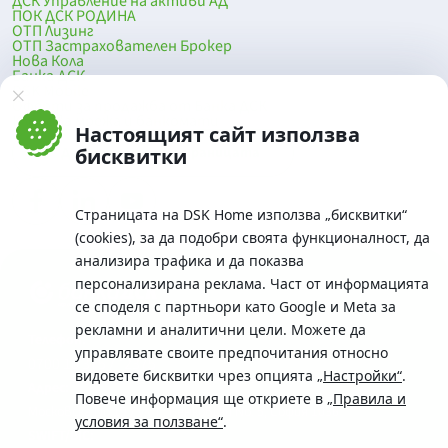
ДСК Управление на активи АД
ПОК ДСК РОДИНА
ОТП Лизинг
ОТП Застрахователен Брокер
Нова Кола
Банка ДСК
DSK Mobile
Оферти за продажба от Банка ДСК
Клонова мрежа и банкомати
Настоящият сайт използва
До началото на страницата
бисквитки
Страницата на DSK Home използва „бисквитки“
(cookies), за да подобри своята функционалност, да
анализира трафика и да показва
персонализирана реклама. Част от информацията
се споделя с партньори като Google и Meta за
рекламни и аналитични цели. Можете да
Телефон:
управлявате своите предпочитания относно
0700 10 375 / *2375
видовете бисквитки чрез опцията
„Настройки“
.
Aдрес:
Повече информация ще откриете в
„Правила и
Московска No.19 / ул. Г. Бенковски No. 5, София 1036
условия за ползване“
.
SWIFT/BIC: