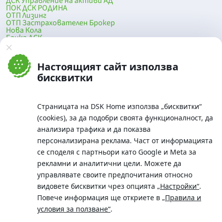
ДСК Управление на активи АД
ПОК ДСК РОДИНА
ОТП Лизинг
ОТП Застрахователен Брокер
Нова Кола
Банка ДСК
DSK Mobile
Оферти за продажба от Банка ДСК
Клонова мрежа и банкомати
Настоящият сайт използва
До началото на страницата
бисквитки
Страницата на DSK Home използва „бисквитки“
(cookies), за да подобри своята функционалност, да
анализира трафика и да показва
персонализирана реклама. Част от информацията
се споделя с партньори като Google и Meta за
рекламни и аналитични цели. Можете да
Телефон:
управлявате своите предпочитания относно
0700 10 375 / *2375
видовете бисквитки чрез опцията
„Настройки“
.
Aдрес:
Повече информация ще откриете в
„Правила и
Московска No.19 / ул. Г. Бенковски No. 5, София 1036
условия за ползване“
.
SWIFT/BIC: