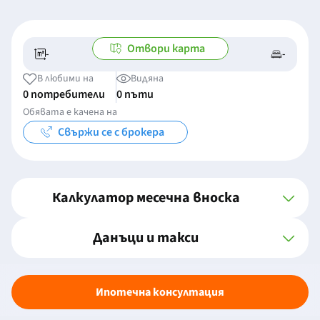
Отвори карта
-
-
-/-
-
В любими на
Видяна
0 потребители
0 пъти
Обявата е качена на
Свържи се с брокера
Калкулатор месечна вноска
Данъци и такси
Ипотечна консултация