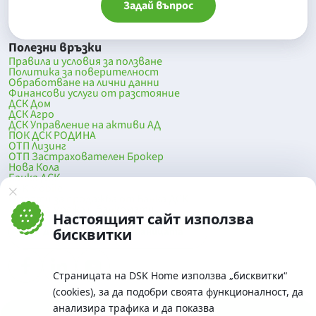
Задай въпрос
Полезни връзки
Правила и условия за ползване
Политика за поверителност
Обработване на лични данни
Финансови услуги от разстояние
ДСК Дом
ДСК Агро
ДСК Управление на активи АД
ПОК ДСК РОДИНА
ОТП Лизинг
ОТП Застрахователен Брокер
Нова Кола
Банка ДСК
DSK Mobile
Оферти за продажба от Банка ДСК
Клонова мрежа и банкомати
Настоящият сайт използва
До началото на страницата
бисквитки
Страницата на DSK Home използва „бисквитки“
(cookies), за да подобри своята функционалност, да
анализира трафика и да показва