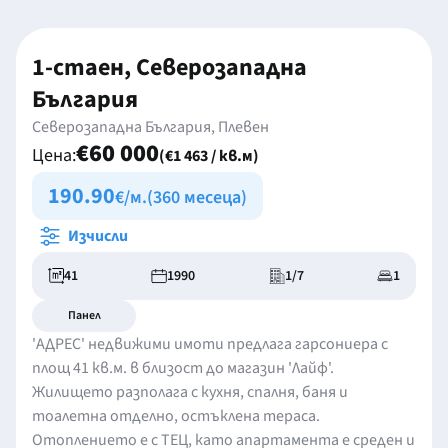
1-стаен, Северозападна
България
Северозападна България, Плевен
€60 000
Цена:
(€1 463 / кв.м)
190.90
€/м.
(360 месеца)
Изчисли
41
1990
1/7
1
Панел
'АДРЕС' недвижими имоти предлага гарсониера с
площ 41 кв.м. в близост до магазин 'Лайф'.
Жилището разполага с кухня, спалня, баня и
тоалетна отделно, остъклена тераса.
Отоплението е с ТЕЦ, като апартамента е среден и