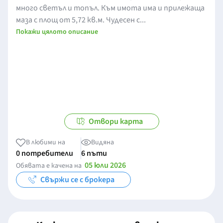
много светъл и топъл. Към имота има и прилежаща
маза с площ от 5,72 кв.м. Чудесен с...
Покажи цялото описание
Отвори карта
В любими на
Видяна
0 потребители
6 пъти
05 юли 2026
Обявата е качена на
Свържи се с брокера