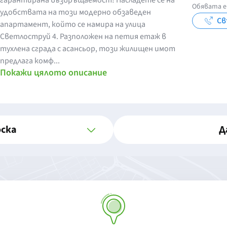
гарантирана възвръщаемост! Насладете се на
Обявата е 
удобствата на този модерно обзаведен
Св
апартамент, който се намира на улица
Светлоструй 4. Разположен на петия етаж в
тухлена сграда с асансьор, този жилищен имот
предлага комф...
Покажи цялото описание
оска
Д