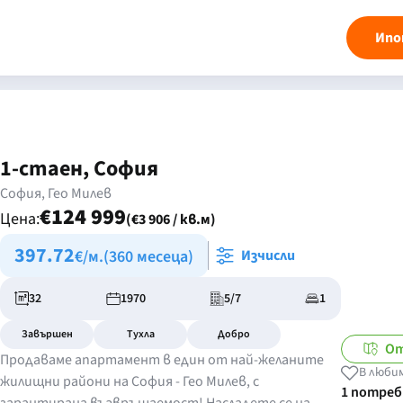
Ипо
1-стаен, София
София, Гео Милев
€124 999
Цена:
(€3 906 / кв.м)
397.72
€/м.
(360 месеца)
Изчисли
32
1970
5/7
1
Завършен
Тухла
Добро
От
Продаваме апартамент в един от най-желаните
В люби
жилищни райони на София - Гео Милев, с
1 потре