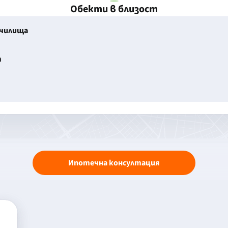
Обекти в близост
училища
т
Ипотечна консултация