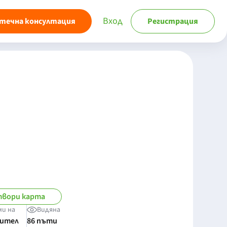
Вход
течна консултация
Регистрация
вори карта
ми на
Видяна
бител
86 пъти