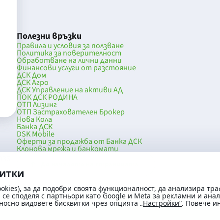
Полезни връзки
Правила и условия за ползване
Политика за поверителност
Обработване на лични данни
Финансови услуги от разстояние
ДСК Дом
ДСК Агро
ДСК Управление на активи АД
ПОК ДСК РОДИНА
ОТП Лизинг
ОТП Застрахователен Брокер
Нова Кола
Банка ДСК
DSK Mobile
Оферти за продажба от Банка ДСК
Клонова мрежа и банкомати
036
До началото на страницата
витки
okies), за да подобри своята функционалност, да анализира тра
се споделя с партньори като Google и Meta за рекламни и ана
носно видовете бисквитки чрез опцията
„Настройки“
. Повече 