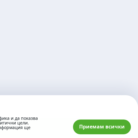
фика и да показва
литични цели.
Приемам всички
информация ще
© 2026 „Банка ДСК“ АД