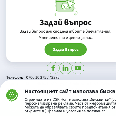
Задай въпрос
Задай въпрос или сподели твоите впечатления.
Mнението ти е ценно за нас.
Задай въпрос
Телефон:
0700 10 375 / *2375
Aдрес:
Московска No.19 / ул. Г. Бенковски No. 5, София 1
SWIFT/BIC:
BIC/SWIFT на Банка ДСК: STSABGSF
Настоящият сайт използва биск
Страницата на DSK Home използва „бисквитки“ (co
персонализирана реклама. Част от информацията 
Можете да управлявате своите предпочитания от
откриете в
„Правила и условия за ползване“
.