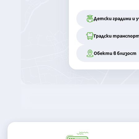
Детски градини и 
Градски транспор
Обекти в близост