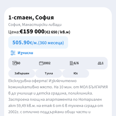
1-стаен, София
София, Манастирски ливади
€159 000
Цена:
(€2 650 / кв.м)
505.90
€/м.
(360 месеца)
Изчисли
60
2002
6/6
1
Завършен
Тухла
Юг
Ексклузивна оферта! Изключително
коминикативно място. На 10 мин. от МОЛ БЪЛГАРИЯ
в до училище и детска градина, поликлиника.
Застроена площ на апартамента по Нотариален
акт 59,49 кв.м. на етаж 6 от 6 в тухлена сграда от
2002г. с отлично поддържани общи части и