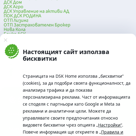
ДСК Дом
ДСК Агро
ДСК Управление на активи АД
ПОК ДСК РОДИНА
ОТП Лизинг
ОТП Застрахователен Брокер
Нова Кола
Банка ДСК
DSK Mobile
Оферти за продажба от Банка ДСК
Клонова мрежа и банкомати
Настоящият сайт използва
До началото на страницата
бисквитки
Страницата на DSK Home използва „бисквитки“
(cookies), за да подобри своята функционалност, да
анализира трафика и да показва
персонализирана реклама. Част от информацията
се споделя с партньори като Google и Meta за
рекламни и аналитични цели. Можете да
Телефон:
управлявате своите предпочитания относно
0700 10 375 / *2375
видовете бисквитки чрез опцията
„Настройки“
.
Aдрес:
Повече информация ще откриете в
„Правила и