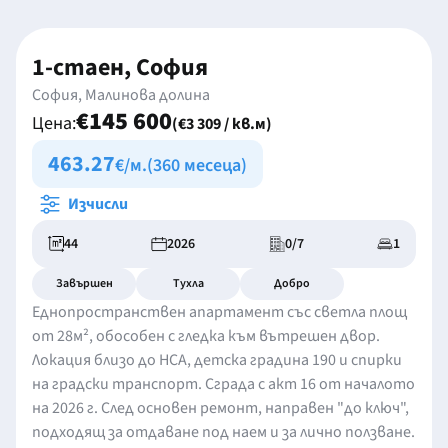
1-стаен, София
София, Малинова долина
€145 600
Цена:
(€3 309 / кв.м)
463.27
€/м.
(360 месеца)
Изчисли
44
2026
0/7
1
Завършен
Тухла
Добро
Еднопространствен апартамент със светла площ
от 28м², обособен с гледка към вътрешен двор.
Локация близо до НСА, детска градина 190 и спирки
на градски транспорт. Сграда с акт 16 от началото
на 2026 г. След основен ремонт, направен "до ключ",
подходящ за отдаване под наем и за лично ползване.