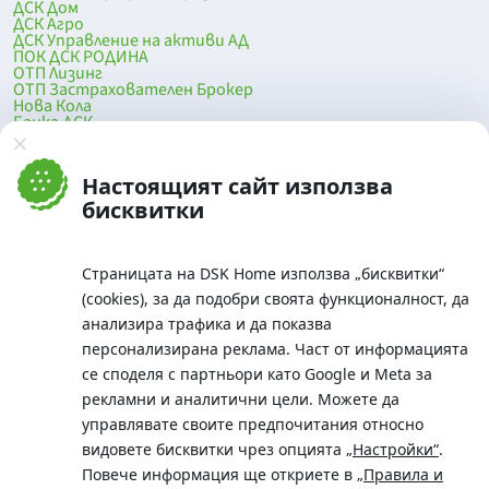
ДСК Дом
ДСК Агро
ДСК Управление на активи АД
ПОК ДСК РОДИНА
ОТП Лизинг
ОТП Застрахователен Брокер
Нова Кола
Банка ДСК
DSK Mobile
Оферти за продажба от Банка ДСК
Клонова мрежа и банкомати
Настоящият сайт използва
До началото на страницата
бисквитки
Страницата на DSK Home използва „бисквитки“
(cookies), за да подобри своята функционалност, да
анализира трафика и да показва
персонализирана реклама. Част от информацията
се споделя с партньори като Google и Meta за
рекламни и аналитични цели. Можете да
Телефон:
управлявате своите предпочитания относно
0700 10 375 / *2375
видовете бисквитки чрез опцията
„Настройки“
.
Aдрес:
Повече информация ще откриете в
„Правила и