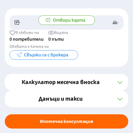
Отвори карта
-
-
-/-
-
В любими на
Видяна
0 потребители
0 пъти
Обявата е качена на
Свържи се с брокера
Калкулатор месечна вноска
Данъци и такси
Ипотечна консултация