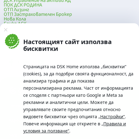
ДСК Управление на активи АД
ПОК ДСК РОДИНА
ОТП Лизинг
ОТП Застрахователен Брокер
Нова Кола
Банка ДСК
DSK Mobile
Оферти за продажба от Банка ДСК
Клонова мрежа и банкомати
Настоящият сайт използва
До началото на страницата
бисквитки
Страницата на DSK Home използва „бисквитки“
(cookies), за да подобри своята функционалност, да
анализира трафика и да показва
персонализирана реклама. Част от информацията
се споделя с партньори като Google и Meta за
рекламни и аналитични цели. Можете да
Телефон:
управлявате своите предпочитания относно
0700 10 375 / *2375
видовете бисквитки чрез опцията
„Настройки“
.
Aдрес:
Повече информация ще откриете в
„Правила и
Московска No.19 / ул. Г. Бенковски No. 5, София 1036
условия за ползване“
.
SWIFT/BIC: