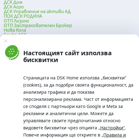
ДСК Дом
ДСК Агро
ДСК Управление на активи АД
ПОК ДСК РОДИНА
ОТП Лизинг
ОТП Застрахователен Брокер
Нова Кола
Банка ДСК
DSK Mobile
Оферти за продажба от Банка ДСК
Клонова мрежа и банкомати
Настоящият сайт използва
До началото на страницата
бисквитки
Страницата на DSK Home използва „бисквитки“
(cookies), за да подобри своята функционалност, да
анализира трафика и да показва
персонализирана реклама. Част от информацията
се споделя с партньори като Google и Meta за
рекламни и аналитични цели. Можете да
Телефон:
управлявате своите предпочитания относно
0700 10 375 / *2375
видовете бисквитки чрез опцията
„Настройки“
.
Aдрес:
Повече информация ще откриете в
„Правила и