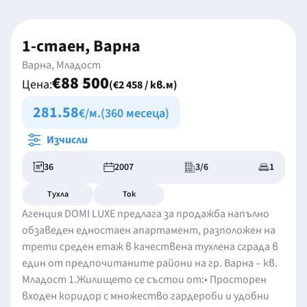
1-стаен, Варна
Варна, Младост
€88 500
Цена:
(€2 458 / кв.м)
281.58
€/м.
(360 месеца)
Изчисли
36
2007
3/6
1
Тухла
Ток
Агенция DOMI LUXE предлага за продажба напълно
обзаведен едностаен апартамент, разположен на
трети среден етаж в качествена тухлена сграда в
един от предпочитаните райони на гр. Варна – кв.
Младост 1.Жилището се състои от:• Просторен
входен коридор с множество гардероби и удобни