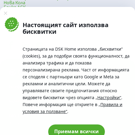
Нова Кола
Банка ДСК
DSK Mobile
Оферти за продажба от Банка ДСК
Клонова мрежа и банкомати
Настоящият сайт използва
До началото на страницата
бисквитки
Страницата на DSK Home използва „бисквитки“
(cookies), за да подобри своята функционалност, да
анализира трафика и да показва
персонализирана реклама. Част от информацията
се споделя с партньори като Google и Meta за
рекламни и аналитични цели. Можете да
Телефон:
управлявате своите предпочитания относно
0700 10 375 / *2375
видовете бисквитки чрез опцията
„Настройки“
.
Aдрес:
Повече информация ще откриете в
„Правила и
Московска No.19 / ул. Г. Бенковски No. 5, София 1036
условия за ползване“
.
SWIFT/BIC:
BIC/SWIFT на Банка ДСК: STSABGSF
Приемам всички