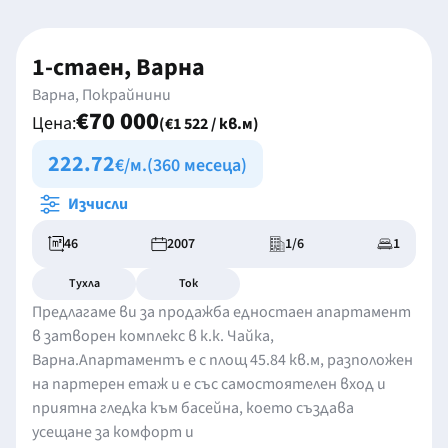
1-стаен, Варна
Варна, Покрайнини
€70 000
Цена:
(€1 522 / кв.м)
222.72
€/м.
(360 месеца)
Изчисли
46
2007
1/6
1
Тухла
Ток
Предлагаме ви за продажба едностаен апартамент
в затворен комплекс в к.к. Чайка,
Варна.Апартаментъ е с площ 45.84 кв.м, разположен
на партерен етаж и е със самостоятелен вход и
приятна гледка към басейна, което създава
усещане за комфорт и