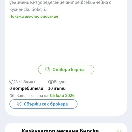
уединение.Разпределение:антре;всекидневна с
кухненски бокс;б...
Покажи цялото описание
Отвори карта
В любими на
Видяна
0 потребители
10 пъти
05 юли 2026
Обявата е качена на
Свържи се с брокера
Калкулатор месечна вноска