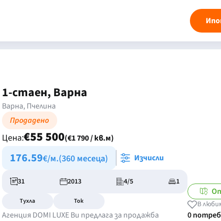
Ипо
1-стаен, Варна
Варна, Пчелина
Продадено
€55 500
Цена:
(€1 790 / кв.м)
176.59
€/м.
(360 месеца)
Изчисли
31
2013
4/5
1
От
Тухла
Ток
В люби
Агенция DOMI LUXE Ви предлага за продажба
0 потре