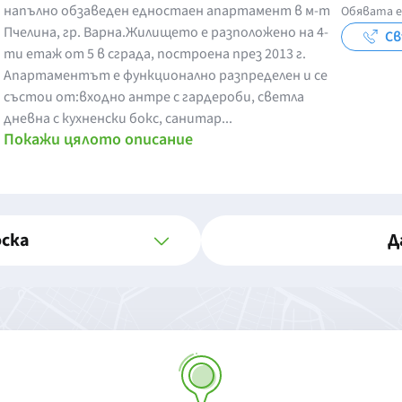
напълно обзаведен едностаен апартамент в м-т
Обявата е
Пчелина, гр. Варна.Жилището е разположено на 4-
Св
ти етаж от 5 в сграда, построена през 2013 г.
Апартаментът е функционално разпределен и се
състои от:входно антре с гардероби, светла
дневна с кухненски бокс, санитар...
Покажи цялото описание
оска
Д