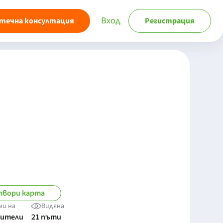
Вход
течна консултация
Регистрация
вори карта
ми на
Видяна
бители
21 пъти