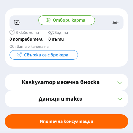
Отвори карта
-
-
-/-
-
В любими на
Видяна
0 потребители
0 пъти
Обявата е качена на
Свържи се с брокера
Калкулатор месечна вноска
Данъци и такси
Ипотечна консултация