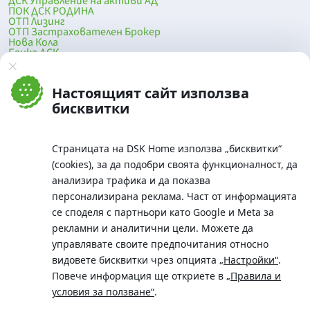
ДСК Управление на активи АД
ПОК ДСК РОДИНА
ОТП Лизинг
ОТП Застрахователен Брокер
Нова Кола
Банка ДСК
DSK Mobile
Оферти за продажба от Банка ДСК
Клонова мрежа и банкомати
Настоящият сайт използва
До началото на страницата
бисквитки
Страницата на DSK Home използва „бисквитки“
(cookies), за да подобри своята функционалност, да
анализира трафика и да показва
персонализирана реклама. Част от информацията
се споделя с партньори като Google и Meta за
рекламни и аналитични цели. Можете да
Телефон:
управлявате своите предпочитания относно
0700 10 375 / *2375
видовете бисквитки чрез опцията
„Настройки“
.
Aдрес:
Повече информация ще откриете в
„Правила и
Московска No.19 / ул. Г. Бенковски No. 5, София 1036
условия за ползване“
.
SWIFT/BIC: