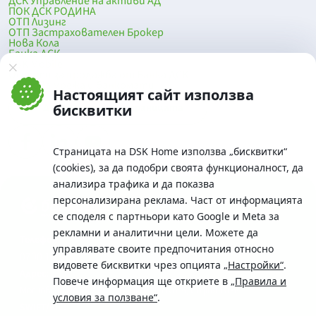
ДСК Управление на активи АД
ПОК ДСК РОДИНА
ОТП Лизинг
ОТП Застрахователен Брокер
Нова Кола
Банка ДСК
DSK Mobile
Оферти за продажба от Банка ДСК
Клонова мрежа и банкомати
Настоящият сайт използва
До началото на страницата
бисквитки
Страницата на DSK Home използва „бисквитки“
(cookies), за да подобри своята функционалност, да
анализира трафика и да показва
персонализирана реклама. Част от информацията
се споделя с партньори като Google и Meta за
рекламни и аналитични цели. Можете да
Телефон:
управлявате своите предпочитания относно
0700 10 375 / *2375
видовете бисквитки чрез опцията
„Настройки“
.
Aдрес:
Повече информация ще откриете в
„Правила и
Московска No.19 / ул. Г. Бенковски No. 5, София 1036
условия за ползване“
.
SWIFT/BIC: