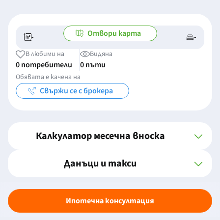
Отвори карта
-
-
-/-
-
В любими на
Видяна
0 потребители
0 пъти
Обявата е качена на
Свържи се с брокера
Калкулатор месечна вноска
Данъци и такси
Ипотечна консултация