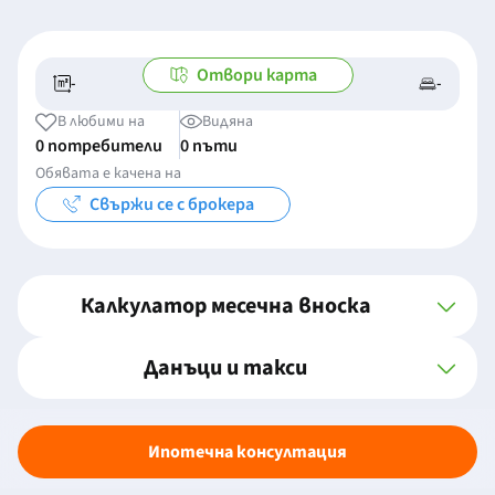
Отвори карта
-
-
-/-
-
В любими на
Видяна
0 потребители
0 пъти
Обявата е качена на
Свържи се с брокера
Калкулатор месечна вноска
Данъци и такси
Ипотечна консултация