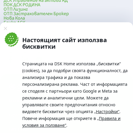
ДСК Управление на активи АД
ПОК ДСК РОДИНА
ОТП Лизинг
ОТП Застрахователен Брокер
Нова Кола
Банка ДСК
DSK Mobile
Оферти за продажба от Банка ДСК
Клонова мрежа и банкомати
Настоящият сайт използва
До началото на страницата
бисквитки
Страницата на DSK Home използва „бисквитки“
(cookies), за да подобри своята функционалност, да
анализира трафика и да показва
персонализирана реклама. Част от информацията
се споделя с партньори като Google и Meta за
рекламни и аналитични цели. Можете да
Телефон:
управлявате своите предпочитания относно
0700 10 375 / *2375
видовете бисквитки чрез опцията
„Настройки“
.
Aдрес:
Повече информация ще откриете в
„Правила и
Московска No.19 / ул. Г. Бенковски No. 5, София 1036
условия за ползване“
.
SWIFT/BIC: