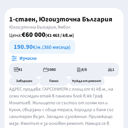
1-стаен, Югоизточна България
Югоизточна България, Ямбол
€60 000
Цена:
(€1 463 / кв.м)
190.90
€/м.
(360 месеца)
Изчисли
41
1980
8/8
1
Завършен
Панел
Нужда от ремонт
АДРЕС продава: ГАРСОНИЕРА с площ от 41 кв.м., на
осми последен етаж в панелен блок в жк Граф
Игнатиев. Жилището се състои от голям хол и
кухня, свързани с обща тераса, коридор и баня със
санитарен възел. Западно изложение. Прилежащо
мазе. Имотът е за основен ремонт. Намира се в