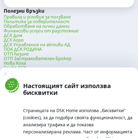
Полезни връзки
Правила и условия за ползване
Политика за поверителност
Обработване на лични данни
Финансови услуги от разстояние
ДСК Дом
ДСК Агро
ДСК Управление на активи АД
ПОК ДСК РОДИНА
ОТП Лизинг
ОТП Застрахователен Брокер
Нова Кола
Банка ДСК
DSK Mobile
Оферти за продажба от Банка ДСК
Клонова мрежа и банкомати
Настоящият сайт използва
До началото на страницата
бисквитки
Страницата на DSK Home използва „бисквитки“
(cookies), за да подобри своята функционалност, да
анализира трафика и да показва
персонализирана реклама. Част от информацията