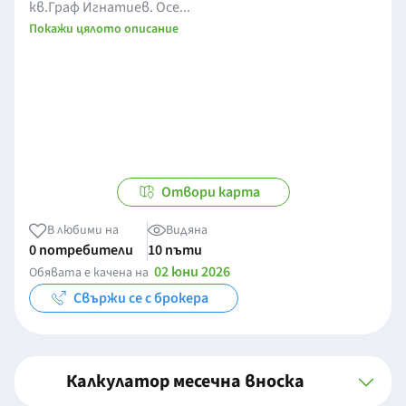
кв.Граф Игнатиев. Осе...
Покажи цялото описание
Отвори карта
В любими на
Видяна
0 потребители
10 пъти
02 юни 2026
Обявата е качена на
Свържи се с брокера
Калкулатор месечна вноска