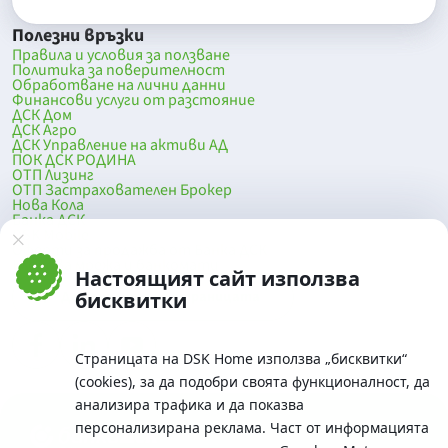
Полезни връзки
Правила и условия за ползване
Политика за поверителност
Обработване на лични данни
Финансови услуги от разстояние
ДСК Дом
ДСК Агро
ДСК Управление на активи АД
ПОК ДСК РОДИНА
ОТП Лизинг
ОТП Застрахователен Брокер
Нова Кола
Банка ДСК
DSK Mobile
Оферти за продажба от Банка ДСК
Клонова мрежа и банкомати
Настоящият сайт използва
До началото на страницата
бисквитки
Страницата на DSK Home използва „бисквитки“
(cookies), за да подобри своята функционалност, да
анализира трафика и да показва
персонализирана реклама. Част от информацията