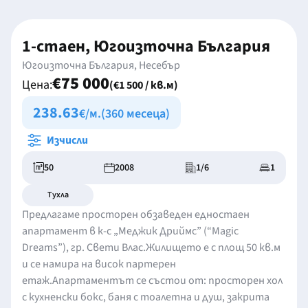
1-стаен, Югоизточна България
Югоизточна България, Несебър
€75 000
Цена:
(€1 500 / кв.м)
238.63
€/м.
(360 месеца)
Изчисли
50
2008
1/6
1
Тухла
Предлагаме просторен обзаведен едностаен
апартамент в к-с „Меджик Дриймс” (“Magic
Dreams”), гр. Свети Влас.Жилището е с площ 50 кв.м
и се намира на висок партерен
етаж.Апартаментът се състои от: просторен хол
с кухненски бокс, баня с тоалетна и душ, закрита