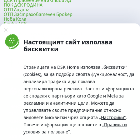
ДСК Управление на активи АД
ПОК ДСК РОДИНА
ОТП Лизинг
ОТП Застрахователен Брокер
Нова Кола
Банка ДСК
DSK Mobile
Оферти за продажба от Банка ДСК
Клонова мрежа и банкомати
Настоящият сайт използва
До началото на страницата
бисквитки
Страницата на DSK Home използва „бисквитки“
(cookies), за да подобри своята функционалност, да
анализира трафика и да показва
персонализирана реклама. Част от информацията
се споделя с партньори като Google и Meta за
рекламни и аналитични цели. Можете да
Телефон:
управлявате своите предпочитания относно
0700 10 375 / *2375
видовете бисквитки чрез опцията
„Настройки“
.
Aдрес:
Повече информация ще откриете в
„Правила и
Московска No.19 / ул. Г. Бенковски No. 5, София 1036
условия за ползване“
.
SWIFT/BIC: