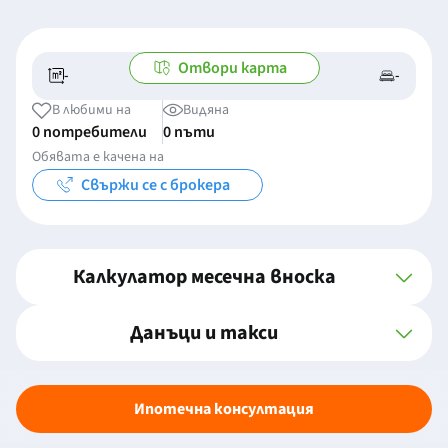
Отвори карта
-
-
-/-
-
В любими на
Видяна
0 потребители
0 пъти
Обявата е качена на
Свържи се с брокера
Калкулатор месечна вноска
Данъци и такси
Ипотечна консултация