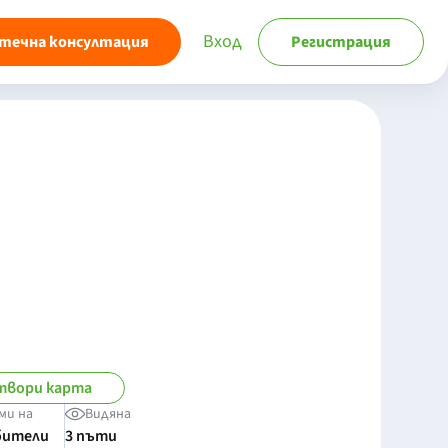
Вход
течна консултация
Регистрация
твори карта
ми на
Видяна
бители
3 пъти