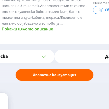
Слънчев бряг.Жилището е с площ 45 кв.м и се
Обявата е
намира на 3-ти етаж.Апартаментът се състои
Св
от: хол с кухненски бокс и спален кът, баня с
тоалетна и душ-кабина, тераса.Жилището е
напълно обзаведено и готово за ...
Покажи цялото описание
оска
Д
Ипотечна консултация