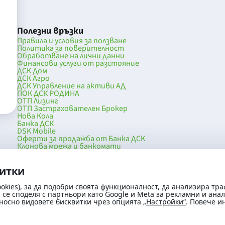
Полезни връзки
Правила и условия за ползване
Политика за поверителност
Обработване на лични данни
Финансови услуги от разстояние
ДСК Дом
ДСК Агро
ДСК Управление на активи АД
ПОК ДСК РОДИНА
ОТП Лизинг
ОТП Застрахователен Брокер
Нова Кола
Банка ДСК
DSK Mobile
Оферти за продажба от Банка ДСК
Клонова мрежа и банкомати
036
До началото на страницата
витки
okies), за да подобри своята функционалност, да анализира тра
се споделя с партньори като Google и Meta за рекламни и ана
носно видовете бисквитки чрез опцията
„Настройки“
. Повече 