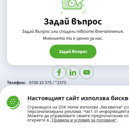
Задай въпрос
Задай въпрос или сподели твоите впечатления.
Mнението ти е ценно за нас.
Задай въпрос
Телефон:
0700 10 375 / *2375
Aдрес:
Московска No.19 / ул. Г. Бенковски No. 5, София 1
SWIFT/BIC:
BIC/SWIFT на Банка ДСК: STSABGSF
Настоящият сайт използва биск
Страницата на DSK Home използва „бисквитки“ (co
персонализирана реклама. Част от информацията 
Можете да управлявате своите предпочитания от
откриете в
„Правила и условия за ползване“
.