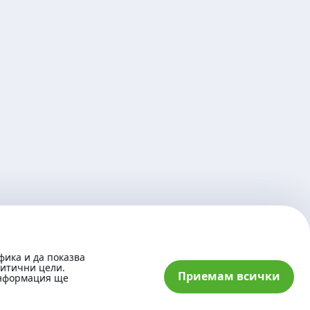
фика и да показва
литични цели.
Приемам всички
информация ще
© 2026 „Банка ДСК“ АД