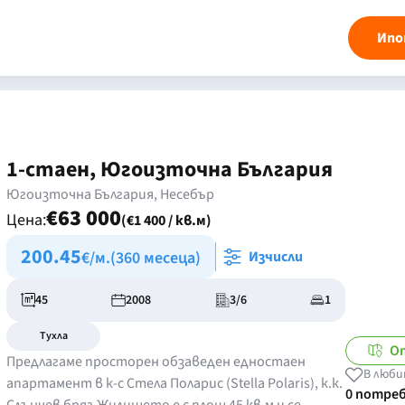
Ипо
1-стаен, Югоизточна България
Югоизточна България, Несебър
€63 000
Цена:
(€1 400 / кв.м)
200.45
€/м.
(360 месеца)
Изчисли
45
2008
3/6
1
Тухла
О
Предлагаме просторен обзаведен едностаен
В люби
апартамент в к-с Стела Поларис (Stella Polaris), к.к.
0 потре