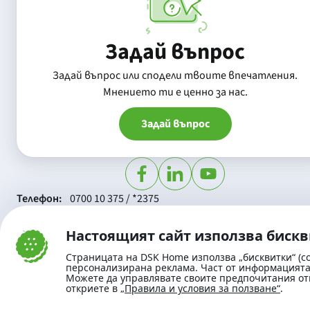
Задай въпрос
Задай въпрос или сподели твоите впечатления.
Mнението ти е ценно за нас.
Задай въпрос
Телефон:
0700 10 375 / *2375
Aдрес:
Московска No.19 / ул. Г. Бенковски No. 5, София 1
SWIFT/BIC:
BIC/SWIFT на Банка ДСК: STSABGSF
Настоящият сайт използва биск
Страницата на DSK Home използва „бисквитки“ (co
персонализирана реклама. Част от информацията 
Можете да управлявате своите предпочитания от
откриете в
„Правила и условия за ползване“
.