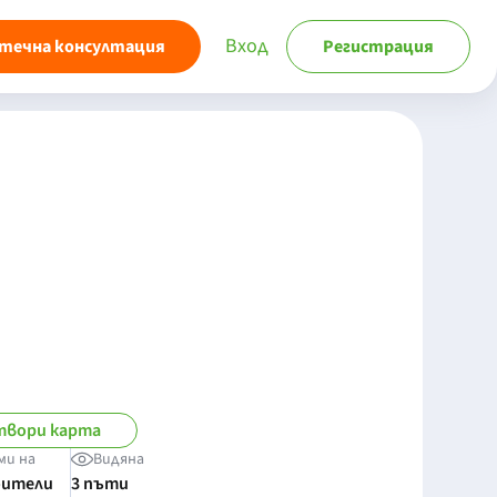
Вход
течна консултация
Регистрация
твори карта
ми на
Видяна
бители
3 пъти