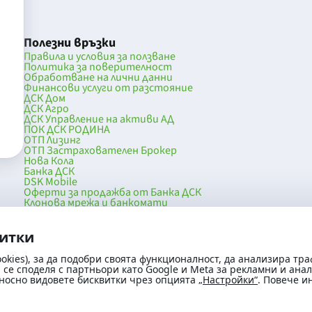
Полезни връзки
Правила и условия за ползване
Политика за поверителност
Обработване на лични данни
Финансови услуги от разстояние
ДСК Дом
ДСК Агро
ДСК Управление на активи АД
ПОК ДСК РОДИНА
ОТП Лизинг
ОТП Застрахователен Брокер
Нова Кола
Банка ДСК
DSK Mobile
Оферти за продажба от Банка ДСК
Клонова мрежа и банкомати
036
До началото на страницата
витки
okies), за да подобри своята функционалност, да анализира тра
се споделя с партньори като Google и Meta за рекламни и ана
носно видовете бисквитки чрез опцията
„Настройки“
. Повече 