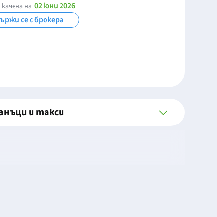
02 юни 2026
 качена на
ържи се с брокера
анъци и такси