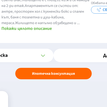
Свети Влас.Жилището е с площ 61 кв.м и се намира
Обявата е
на 2-ри етаж.Апартаментът се състои от:
Св
антре, просторен хол с кухненски бокс и спален
кът, баня с тоалетна и душ-кабина,
тераса.Жилището е напълно обзаведено и ...
Покажи цялото описание
оска
Д
Ипотечна консултация