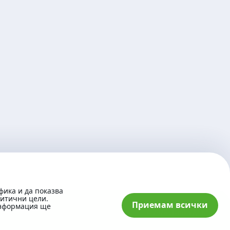
фика и да показва
литични цели.
Приемам всички
информация ще
© 2026 „Банка ДСК“ АД