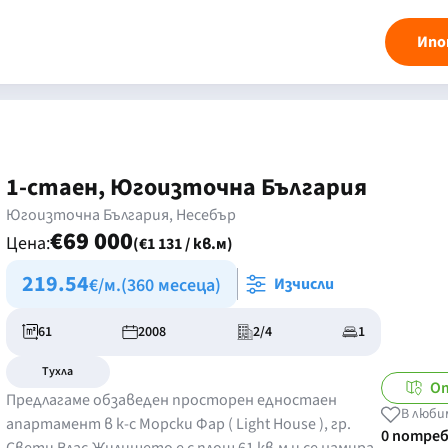
Ипо
1-стаен, Югоизточна България
Югоизточна България, Несебър
€69 000
Цена:
(€1 131 / кв.м)
219.54
€/м.
(360 месеца)
Изчисли
61
2008
2/4
1
Тухла
О
Предлагаме обзаведен просторен едностаен
В люби
апартамент в к-с Морски Фар ( Light House ), гр.
0 потре