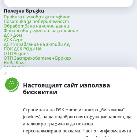
Полезни връзки
Правила и условия за ползване
Политика за поверителност
Обработване на лични данни
Финансови услуги от разстояние
ДСК Дом
ДСК Агро
ДСК Управление на активи АД
ПОК ДСК РОДИНА
ОТП Лизинг
ОТП Застрахователен Брокер
Нова Кола
Банка ДСК
DSK Mobile
Оферти за продажба от Банка ДСК
Клонова мрежа и банкомати
Настоящият сайт използва
До началото на страницата
бисквитки
Страницата на DSK Home използва „бисквитки“
(cookies), за да подобри своята функционалност, да
анализира трафика и да показва
персонализирана реклама. Част от информацията