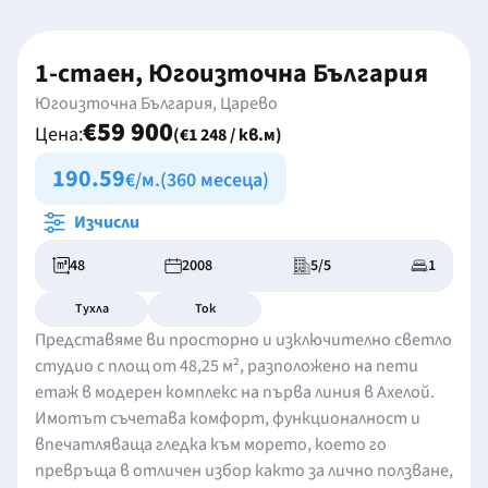
1-стаен, Югоизточна България
Югоизточна България, Царево
€59 900
Цена:
(€1 248 / кв.м)
190.59
€/м.
(360 месеца)
Изчисли
48
2008
5/5
1
Тухла
Ток
Представяме ви просторно и изключително светло
студио с площ от 48,25 м², разположено на пети
етаж в модерен комплекс на първа линия в Ахелой.
Имотът съчетава комфорт, функционалност и
впечатляваща гледка към морето, което го
превръща в отличен избор както за лично ползване,