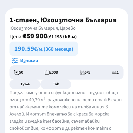
1-стаен, Югоизточна България
Югоизточна България, Царево
€59 900
Цена:
(€1 198 / кв.м)
190.59
€/м.
(360 месеца)
Изчисли
50
2008
5/5
1
Тухла
Ток
Предлагаме уютно и функционално студио с обща
площ от 49,70 м², разположено на пети етаж в един
от най-желаните комплекси на първа линия в
Ахелой. Имотът впечатлява с красива морска
гледка и гледка към басейна, съчетавайки
спокойствие, комфорт и директен контакт с