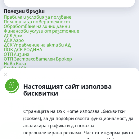
Полезни връзки
Правила и условия за ползване
Политика за поверителност
Обработване на лични данни
Финансови услуги от разстояние
ДСК Дом
ДСК Агро
ДСК Управление на активи АД
ПОК ДСК РОДИНА
ОТП Лизинг
ОТП Застрахователен Брокер
Нова Кола
Банка ДСК
DSK Mobile
Оферти за продажба от Банка ДСК
Клонова мрежа и банкомати
Настоящият сайт използва
До началото на страницата
бисквитки
Страницата на DSK Home използва „бисквитки“
(cookies), за да подобри своята функционалност, да
анализира трафика и да показва
персонализирана реклама. Част от информацията