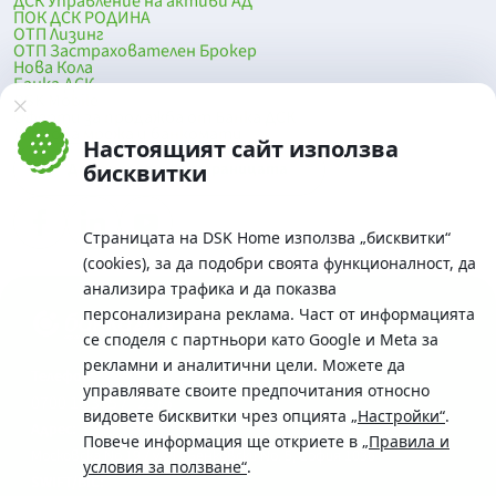
ДСК Управление на активи АД
ПОК ДСК РОДИНА
ОТП Лизинг
ОТП Застрахователен Брокер
Нова Кола
Банка ДСК
DSK Mobile
Оферти за продажба от Банка ДСК
Клонова мрежа и банкомати
Настоящият сайт използва
До началото на страницата
бисквитки
Страницата на DSK Home използва „бисквитки“
(cookies), за да подобри своята функционалност, да
анализира трафика и да показва
персонализирана реклама. Част от информацията
се споделя с партньори като Google и Meta за
рекламни и аналитични цели. Можете да
Телефон:
управлявате своите предпочитания относно
0700 10 375 / *2375
видовете бисквитки чрез опцията
„Настройки“
.
Aдрес:
Повече информация ще откриете в
„Правила и
Московска No.19 / ул. Г. Бенковски No. 5, София 1036
условия за ползване“
.
SWIFT/BIC: