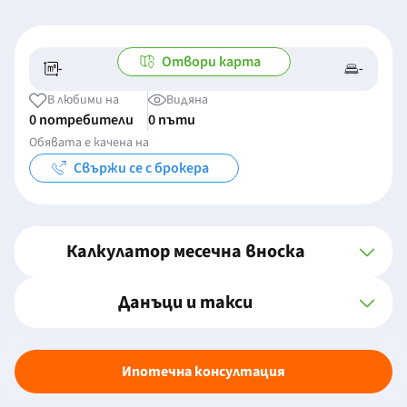
Отвори карта
-
-
-/-
-
В любими на
Видяна
0 потребители
0 пъти
Обявата е качена на
Свържи се с брокера
Калкулатор месечна вноска
Данъци и такси
Ипотечна консултация