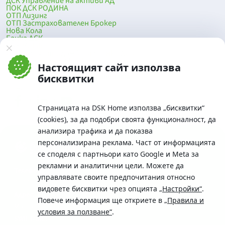
ДСК Управление на активи АД
ПОК ДСК РОДИНА
ОТП Лизинг
ОТП Застрахователен Брокер
Нова Кола
Банка ДСК
DSK Mobile
Оферти за продажба от Банка ДСК
Клонова мрежа и банкомати
Настоящият сайт използва
До началото на страницата
бисквитки
Страницата на DSK Home използва „бисквитки“
(cookies), за да подобри своята функционалност, да
анализира трафика и да показва
персонализирана реклама. Част от информацията
се споделя с партньори като Google и Meta за
рекламни и аналитични цели. Можете да
Телефон:
управлявате своите предпочитания относно
0700 10 375 / *2375
видовете бисквитки чрез опцията
„Настройки“
.
Aдрес:
Повече информация ще откриете в
„Правила и
Московска No.19 / ул. Г. Бенковски No. 5, София 1036
условия за ползване“
.
SWIFT/BIC: