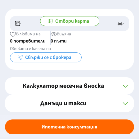
Отвори карта
-
-
-/-
-
В любими на
Видяна
0 потребители
0 пъти
Обявата е качена на
Свържи се с брокера
Калкулатор месечна вноска
Данъци и такси
Ипотечна консултация