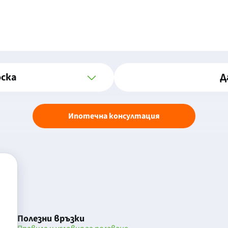
оска
Д
Ипотечна консултация
Полезни връзки