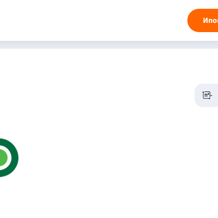
Ипо
-