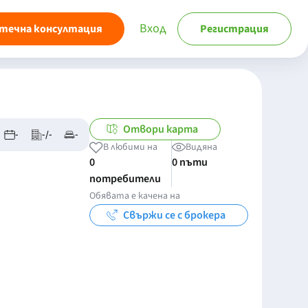
Вход
течна консултация
Регистрация
Отвори карта
-
-/-
-
В любими на
Видяна
0
0 пъти
потребители
Обявата е качена на
Свържи се с брокера