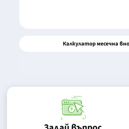
Калкулатор месечна вн
Задай въпрос