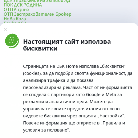
ДСК Управление на активи АД
ПОК ДСК РОДИНА
ОТП Лизинг
ОТП Застрахователен Брокер
Нова Кола
Банка ДСК
DSK Mobile
Оферти за продажба от Банка ДСК
Клонова мрежа и банкомати
Настоящият сайт използва
До началото на страницата
бисквитки
Страницата на DSK Home използва „бисквитки“
(cookies), за да подобри своята функционалност, да
анализира трафика и да показва
персонализирана реклама. Част от информацията
се споделя с партньори като Google и Meta за
рекламни и аналитични цели. Можете да
Телефон:
управлявате своите предпочитания относно
0700 10 375 / *2375
видовете бисквитки чрез опцията
„Настройки“
.
Aдрес:
Повече информация ще откриете в
„Правила и
Московска No.19 / ул. Г. Бенковски No. 5, София 1036
условия за ползване“
.
SWIFT/BIC: