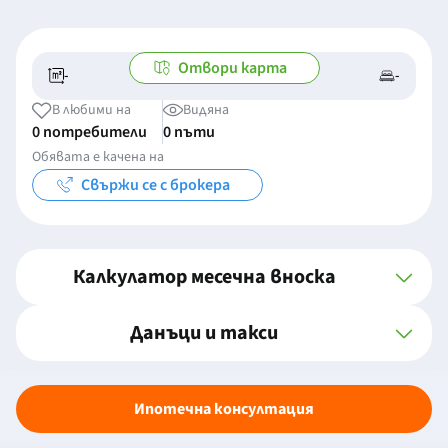
Отвори карта
-
-
-/-
-
В любими на
Видяна
0 потребители
0 пъти
Обявата е качена на
Свържи се с брокера
Калкулатор месечна вноска
Данъци и такси
Ипотечна консултация