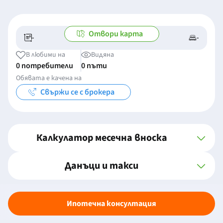
Отвори карта
-
-
-/-
-
В любими на
Видяна
0 потребители
0 пъти
Обявата е качена на
Свържи се с брокера
Калкулатор месечна вноска
Данъци и такси
Ипотечна консултация