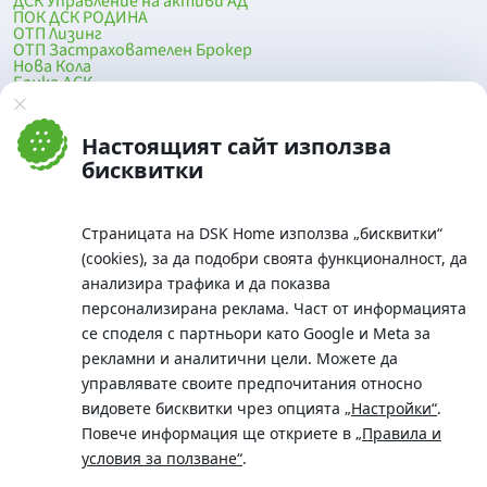
ДСК Управление на активи АД
ПОК ДСК РОДИНА
ОТП Лизинг
ОТП Застрахователен Брокер
Нова Кола
Банка ДСК
DSK Mobile
Оферти за продажба от Банка ДСК
Клонова мрежа и банкомати
Настоящият сайт използва
До началото на страницата
бисквитки
Страницата на DSK Home използва „бисквитки“
(cookies), за да подобри своята функционалност, да
анализира трафика и да показва
персонализирана реклама. Част от информацията
се споделя с партньори като Google и Meta за
рекламни и аналитични цели. Можете да
Телефон:
управлявате своите предпочитания относно
0700 10 375 / *2375
видовете бисквитки чрез опцията
„Настройки“
.
Aдрес:
Повече информация ще откриете в
„Правила и
Московска No.19 / ул. Г. Бенковски No. 5, София 1036
условия за ползване“
.
SWIFT/BIC: