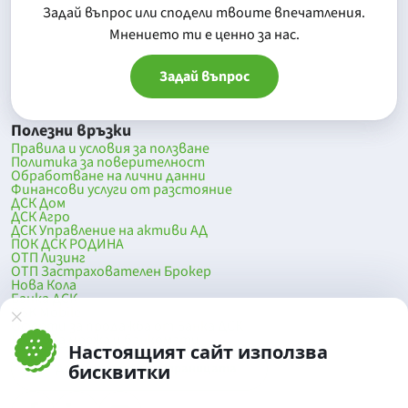
Задай въпрос или сподели твоите впечатления.
Mнението ти е ценно за нас.
Задай въпрос
Полезни връзки
Правила и условия за ползване
Политика за поверителност
Обработване на лични данни
Финансови услуги от разстояние
ДСК Дом
ДСК Агро
ДСК Управление на активи АД
ПОК ДСК РОДИНА
ОТП Лизинг
ОТП Застрахователен Брокер
Нова Кола
Банка ДСК
DSK Mobile
Оферти за продажба от Банка ДСК
Клонова мрежа и банкомати
Настоящият сайт използва
До началото на страницата
бисквитки