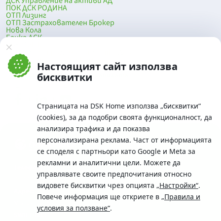
ДСК Управление на активи АД
ПОК ДСК РОДИНА
ОТП Лизинг
ОТП Застрахователен Брокер
Нова Кола
Банка ДСК
DSK Mobile
Оферти за продажба от Банка ДСК
Клонова мрежа и банкомати
Настоящият сайт използва
До началото на страницата
бисквитки
Страницата на DSK Home използва „бисквитки“
(cookies), за да подобри своята функционалност, да
анализира трафика и да показва
персонализирана реклама. Част от информацията
се споделя с партньори като Google и Meta за
рекламни и аналитични цели. Можете да
Телефон:
управлявате своите предпочитания относно
0700 10 375 / *2375
видовете бисквитки чрез опцията
„Настройки“
.
Aдрес:
Повече информация ще откриете в
„Правила и
Московска No.19 / ул. Г. Бенковски No. 5, София 1036
условия за ползване“
.
SWIFT/BIC: