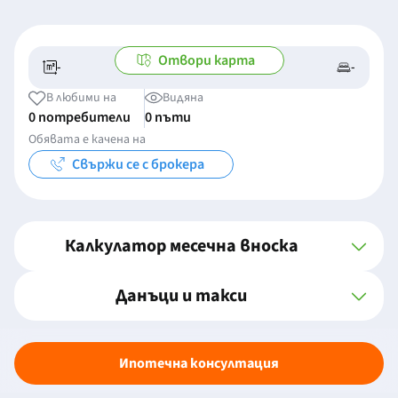
Отвори карта
-
-
-/-
-
В любими на
Видяна
0 потребители
0 пъти
Обявата е качена на
Свържи се с брокера
Калкулатор месечна вноска
Данъци и такси
Ипотечна консултация