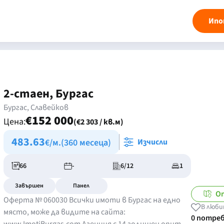
Ипо
2-стаен, Бургас
Бургас, Славейков
€152 000
Цена:
(€2 303 / кв.м)
483.63
€/м.
(360 месеца)
Изчисли
66
-
6/12
1
Завършен
Панел
О
Оферта № 060030 Всички имоти в Бургас на едно
В люби
място, може да видите на сайта:
0 потре