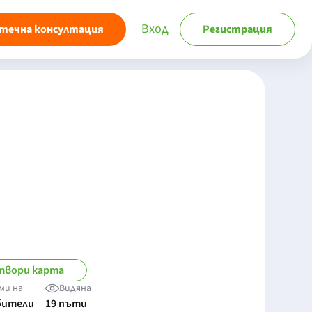
Вход
течна консултация
Регистрация
твори карта
ми на
Видяна
бители
19 пъти