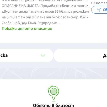
www.ImotiBurgas.com Агенция с 14 годишен опит.
Обявата е
ОПИСАНИЕ НА ИМОТА: Продава се светъл и топъл
Св
двустаен апартамент с площ 66 кв.м, разположен
на 6-ти етаж от 8 в панелен блок с асансьор, в ж.к.
Славейков, зад Била. Разпределе...
Покажи цялото описание
оска
Д
Обекти в близост