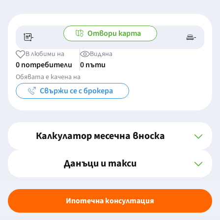
Отвори карта
-
-
-/-
-
В любими на
Видяна
0 потребители
0 пъти
Обявата е качена на
Свържи се с брокера
Калкулатор месечна вноска
Данъци и такси
Ипотечна консултация