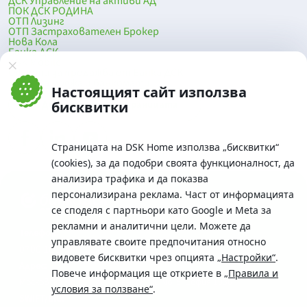
ДСК Управление на активи АД
ПОК ДСК РОДИНА
ОТП Лизинг
ОТП Застрахователен Брокер
Нова Кола
Банка ДСК
DSK Mobile
Оферти за продажба от Банка ДСК
Клонова мрежа и банкомати
Настоящият сайт използва
До началото на страницата
бисквитки
Страницата на DSK Home използва „бисквитки“
(cookies), за да подобри своята функционалност, да
анализира трафика и да показва
персонализирана реклама. Част от информацията
се споделя с партньори като Google и Meta за
рекламни и аналитични цели. Можете да
Телефон:
управлявате своите предпочитания относно
0700 10 375 / *2375
видовете бисквитки чрез опцията
„Настройки“
.
Aдрес:
Повече информация ще откриете в
„Правила и
Московска No.19 / ул. Г. Бенковски No. 5, София 1036
условия за ползване“
.
SWIFT/BIC: