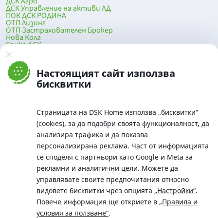
ДСК Агро
ДСК Управление на активи АД
ПОК ДСК РОДИНА
ОТП Лизинг
ОТП Застрахователен Брокер
Нова Кола
Банка ДСК
DSK Mobile
Оферти за продажба от Банка ДСК
Клонова мрежа и банкомати
Настоящият сайт използва
До началото на страницата
бисквитки
Страницата на DSK Home използва „бисквитки“
(cookies), за да подобри своята функционалност, да
анализира трафика и да показва
персонализирана реклама. Част от информацията
се споделя с партньори като Google и Meta за
рекламни и аналитични цели. Можете да
Телефон:
управлявате своите предпочитания относно
0700 10 375 / *2375
видовете бисквитки чрез опцията
„Настройки“
.
Aдрес:
Повече информация ще откриете в
„Правила и
Московска No.19 / ул. Г. Бенковски No. 5, София 1036
условия за ползване“
.