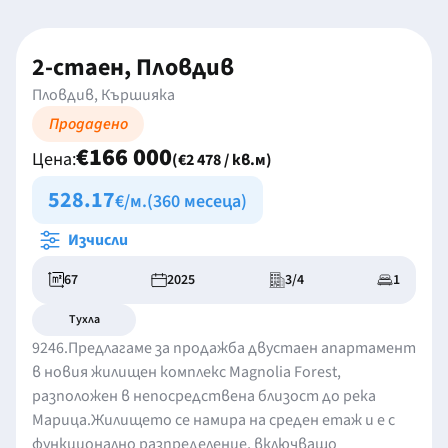
2-стаен, Пловдив
Пловдив, Кършияка
Продадено
€166 000
Цена:
(€2 478 / кв.м)
528.17
€/м.
(360 месеца)
Изчисли
67
2025
3/4
1
Тухла
9246.Предлагаме за продажба двустаен апартамент
в новия жилищен комплекс Magnolia Forest,
разположен в непосредствена близост до река
Марица.Жилището се намира на среден етаж и е с
функционално разпределение, включващо