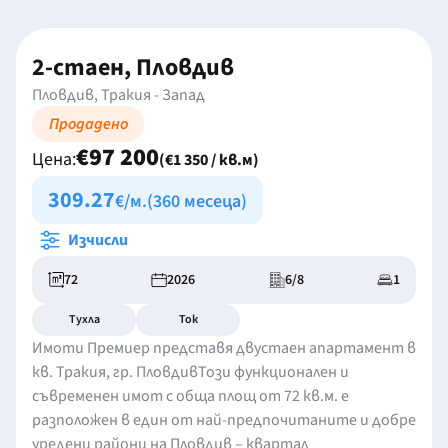
2-стаен, Пловдив
Пловдив, Тракия - Запад
Продадено
€97 200
Цена:
(€1 350 / кв.м)
309.27
€/м.
(360 месеца)
Изчисли
72
2026
6/8
1
Тухла
Ток
Имоти Премиер представя двустаен апартамент в
кв. Тракия, гр. ПловдивТози функционален и
съвременен имот с обща площ от 72 кв.м. е
разположен в един от най-предпочитаните и добре
уредени райони на Пловдив – квартал