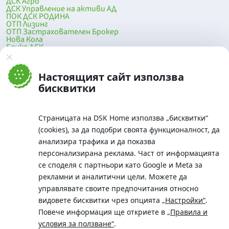
ДСК Агро
ДСК Управление на активи АД
ПОК ДСК РОДИНА
ОТП Лизинг
ОТП Застрахователен Брокер
Нова Кола
Банка ДСК
DSK Mobile
Оферти за продажба от Банка ДСК
Клонова мрежа и банкомати
Настоящият сайт използва
До началото на страницата
бисквитки
Страницата на DSK Home използва „бисквитки“
(cookies), за да подобри своята функционалност, да
анализира трафика и да показва
персонализирана реклама. Част от информацията
се споделя с партньори като Google и Meta за
рекламни и аналитични цели. Можете да
Телефон:
управлявате своите предпочитания относно
0700 10 375 / *2375
видовете бисквитки чрез опцията
„Настройки“
.
Aдрес:
Повече информация ще откриете в
„Правила и
Московска No.19 / ул. Г. Бенковски No. 5, София 1036
условия за ползване“
.