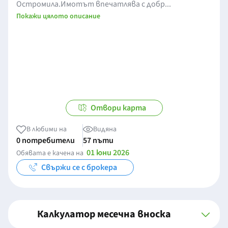
Остромила.Имотът впечатлява с добр...
Покажи цялото описание
Отвори карта
В любими на
Видяна
0 потребители
57 пъти
01 юни 2026
Обявата е качена на
Свържи се с брокера
Калкулатор месечна вноска