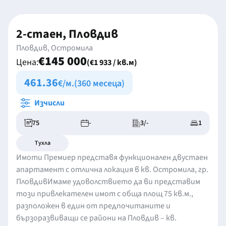
2-стаен, Пловдив
Пловдив, Остромила
€145 000
Цена:
(€1 933 / кв.м)
461.36
€/м.
(360 месеца)
Изчисли
75
-
3/-
1
Тухла
Имоти Премиер представя функционален двустаен
апартамент с отлична локация в кв. Остромила, гр.
ПловдивИмаме удоволствието да ви представим
този привлекателен имот с обща площ 75 кв.м.,
разположен в един от предпочитаните и
бързоразвиващи се райони на Пловдив – кв.