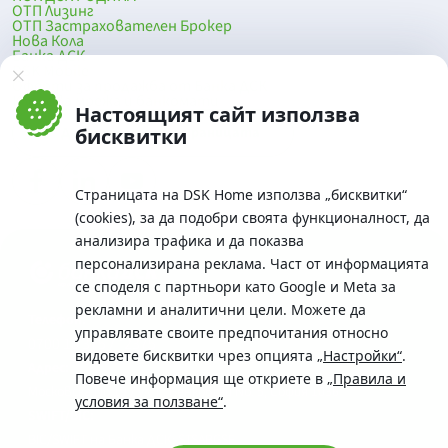
ОТП Лизинг
ОТП Застрахователен Брокер
Нова Кола
Банка ДСК
DSK Mobile
Оферти за продажба от Банка ДСК
Клонова мрежа и банкомати
Настоящият сайт използва
До началото на страницата
бисквитки
Страницата на DSK Home използва „бисквитки“
(cookies), за да подобри своята функционалност, да
анализира трафика и да показва
персонализирана реклама. Част от информацията
се споделя с партньори като Google и Meta за
рекламни и аналитични цели. Можете да
Телефон:
управлявате своите предпочитания относно
0700 10 375 / *2375
видовете бисквитки чрез опцията
„Настройки“
.
Aдрес:
Повече информация ще откриете в
„Правила и
Московска No.19 / ул. Г. Бенковски No. 5, София 1036
условия за ползване“
.
SWIFT/BIC:
BIC/SWIFT на Банка ДСК: STSABGSF