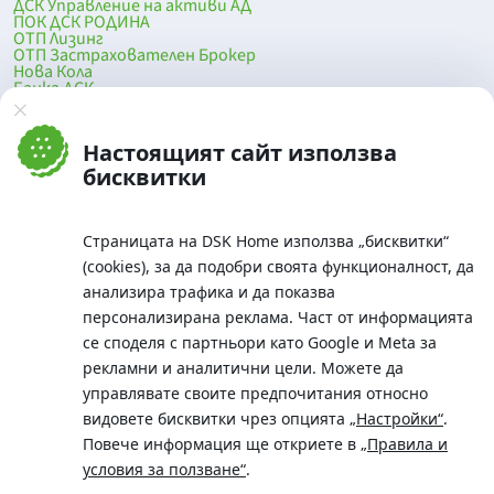
ДСК Управление на активи АД
ПОК ДСК РОДИНА
ОТП Лизинг
ОТП Застрахователен Брокер
Нова Кола
Банка ДСК
DSK Mobile
Оферти за продажба от Банка ДСК
Клонова мрежа и банкомати
Настоящият сайт използва
До началото на страницата
бисквитки
Страницата на DSK Home използва „бисквитки“
(cookies), за да подобри своята функционалност, да
анализира трафика и да показва
персонализирана реклама. Част от информацията
се споделя с партньори като Google и Meta за
рекламни и аналитични цели. Можете да
Телефон:
управлявате своите предпочитания относно
0700 10 375 / *2375
видовете бисквитки чрез опцията
„Настройки“
.
Aдрес:
Повече информация ще откриете в
„Правила и
Московска No.19 / ул. Г. Бенковски No. 5, София 1036
условия за ползване“
.
SWIFT/BIC: