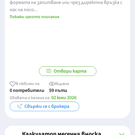
формата на запитване или чрез директна връзка с
нас на посо...
Покажи цялото описание
Отвори карта
В любими на
Видяна
0 потребители
59 пъти
02 юни 2026
Обявата е качена на
Свържи се с брокера
Калкулатор месечна вноска