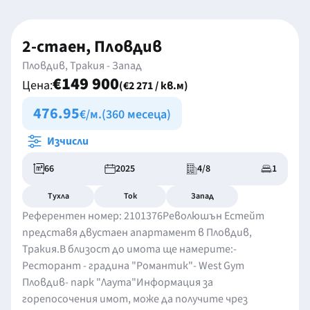
2-стаен, Пловдив
Пловдив, Тракия - Запад
€149 900
Цена:
(€2 271 / кв.м)
476.95
€/м.
(360 месеца)
Изчисли
66
2025
4/8
1
Тухла
Ток
Запад
Референтен номер: 2101376Революшън Естейт
представя двустаен апартамент в Пловдив,
Тракия.В близост до имота ще намерите:-
Ресторант - градина "Романтик"- West Gym
Пловдив- парк "Лаута"Информация за
горепосочения имот, може да получите чрез