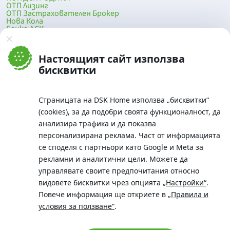
ОТП Лизинг
ОТП Застрахователен Брокер
Нова Кола
Банка ДСК
DSK Mobile
Оферти за продажба от Банка ДСК
Клонова мрежа и банкомати
Настоящият сайт използва
До началото на страницата
бисквитки
Страницата на DSK Home използва „бисквитки“
(cookies), за да подобри своята функционалност, да
анализира трафика и да показва
персонализирана реклама. Част от информацията
се споделя с партньори като Google и Meta за
рекламни и аналитични цели. Можете да
Телефон:
управлявате своите предпочитания относно
0700 10 375 / *2375
видовете бисквитки чрез опцията
„Настройки“
.
Aдрес:
Повече информация ще откриете в
„Правила и
Московска No.19 / ул. Г. Бенковски No. 5, София 1036
условия за ползване“
.
SWIFT/BIC:
BIC/SWIFT на Банка ДСК: STSABGSF