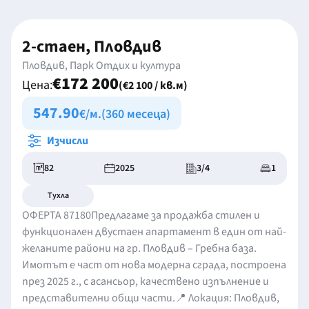
2-стаен, Пловдив
Пловдив, Парк Отдих и култура
€172 200
Цена:
(€2 100 / кв.м)
547.90
€/м.
(360 месеца)
Изчисли
82
2025
3/4
1
Тухла
ОФЕРТА 87180Предлагаме за продажба стилен и
функционален двустаен апартамент в един от най-
желаните райони на гр. Пловдив – Гребна база.
Имотът е част от нова модерна сграда, построена
през 2025 г., с асансьор, качествено изпълнение и
представителни общи части.📍 Локация: Пловдив,