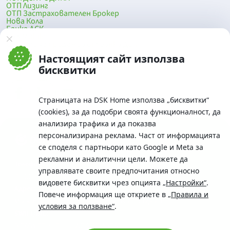
ОТП Лизинг
ОТП Застрахователен Брокер
Нова Кола
Банка ДСК
DSK Mobile
Оферти за продажба от Банка ДСК
Клонова мрежа и банкомати
Настоящият сайт използва
До началото на страницата
бисквитки
Страницата на DSK Home използва „бисквитки“
(cookies), за да подобри своята функционалност, да
анализира трафика и да показва
персонализирана реклама. Част от информацията
се споделя с партньори като Google и Meta за
рекламни и аналитични цели. Можете да
Телефон:
управлявате своите предпочитания относно
0700 10 375 / *2375
видовете бисквитки чрез опцията
„Настройки“
.
Aдрес:
Повече информация ще откриете в
„Правила и
Московска No.19 / ул. Г. Бенковски No. 5, София 1036
условия за ползване“
.
SWIFT/BIC:
BIC/SWIFT на Банка ДСК: STSABGSF