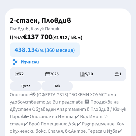
2-стаен, Пловдив
Пловдив, Кючук Париж
€137 700
Цена:
(€1 912 / кв.м)
438.13
€/м.
(360 месеца)
Изчисли
72
2025
5/10
1
Тухла
Ток
Описание🌟 (ОФЕРТА-2313) "БОХЕМИ ХОУМС" има
удоволствието да Ви представи:🏢 Продажба на
Двустаен Обзаведен Апартамент в Пловдив / Кючук
Париж🏡 Описание на Имота:✔️ Вид Имот: 2-
стаен✔️ Брой Помещения: Две✔️ Разпределение: Хол
с кухненски бокс, Спалня, вх.Антре, Тераса и Изба✔️