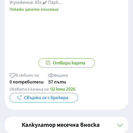
Изложение: Юг,✔️ Парк...
Покажи цялото описание
Отвори карта
В любими на
Видяна
0 потребители
57 пъти
02 юни 2026
Обявата е качена на
Свържи се с брокера
Калкулатор месечна вноска