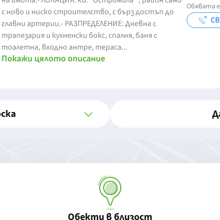
на имота:- ЛОКАЦИЯ: кв. "Остромила" , район само
Обявата е
с ново и ниско строителство, с бърз достъп до
Св
главни артерии.- РАЗПРЕДЕЛЕНИЕ: Дневна с
трапезария и кухненски бокс, спалня, баня с
тоалетна, входно антре, тераса...
Покажи цялото описание
оска
Д
Обекти в близост