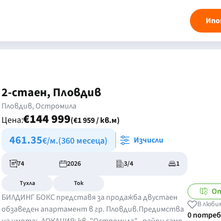
Ипо
2-стаен, Пловдив
Пловдив, Остромила
€144 999
Цена:
(€1 959 / кв.м)
461.35
€/м.
(360 месеца)
Изчисли
74
2026
3/4
1
Тухла
Ток
От
БИЛДИНГ БОКС представя за продажба двустаен
В люби
обзаведен апартамент в гр. Пловдив.Предимства
0 потре