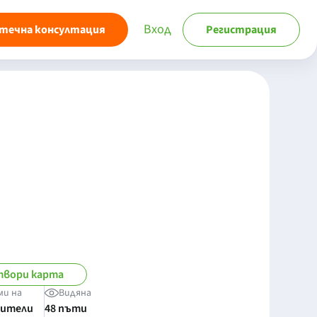
Вход
течна консултация
Регистрация
вори карта
ми на
Видяна
бители
48 пъти