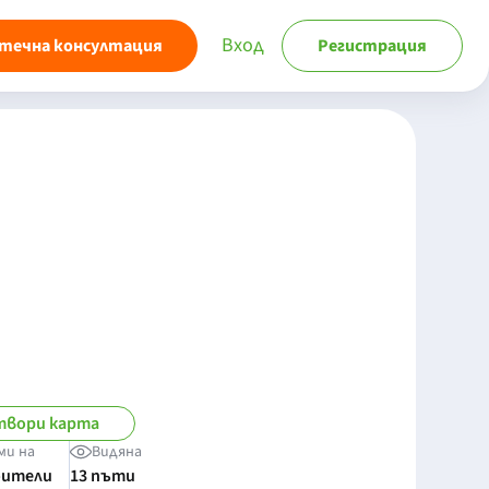
Вход
течна консултация
Регистрация
твори карта
ми на
Видяна
бители
13 пъти