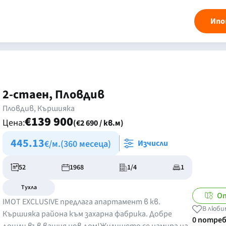
Ипо
2-стаен, Пловдив
Пловдив, Кършияка
€139 900
Цена:
(€2 690 / кв.м)
445.13
€/м.
(360 месеца)
Изчисли
52
1968
1/4
1
Тухла
О
IMOT EXCLUSIVE предлага апартамент в кв.
В люби
Кършияка района към захарна фабрика. Добре
0 потре