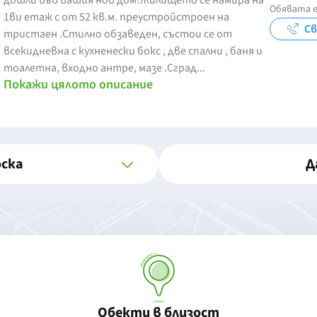
дошли във вашия нов дом!Жилището се намира на
Обявата е
1ви етаж с от 52 кв.м. преустройстроен на
Св
тристаен .Стилно обзаведен, състои се от
всекидневна с кухненески бокс , две спални , баня и
тоалетна, входно антре, мазе .Сград...
Покажи цялото описание
оска
Д
Обекти в близост