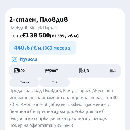
2-стаен, Пловдив
Пловдив, Кючук Париж
€138 500
Цена:
(€1 385 / кв.м)
440.67
€/м.
(360 месеца)
Изчисли
100
2007
3/3
1
Тухла
Ток
Продажба, град Пловдив, Кючук Париж, Двустаен
монолитен апартамент с панорамна тераса от 30
кв.м. Имотът е обзаведен, с южно изложение, с
външна и вътрешна изолация. Локацията е в
близост до спирка, детска градина и училище.
Номер на офертата: 98566848