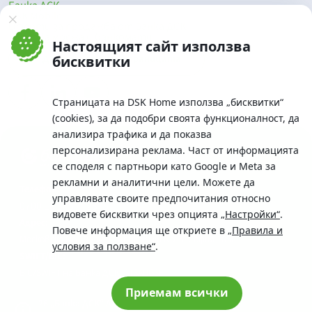
Банка ДСК
DSK Mobile
Оферти за продажба от Банка ДСК
Клонова мрежа и банкомати
Настоящият сайт използва
До началото на страницата
бисквитки
Страницата на DSK Home използва „бисквитки“
(cookies), за да подобри своята функционалност, да
анализира трафика и да показва
персонализирана реклама. Част от информацията
се споделя с партньори като Google и Meta за
рекламни и аналитични цели. Можете да
Телефон:
управлявате своите предпочитания относно
0700 10 375 / *2375
видовете бисквитки чрез опцията
„Настройки“
.
Aдрес:
Повече информация ще откриете в
„Правила и
Московска No.19 / ул. Г. Бенковски No. 5, София 1036
условия за ползване“
.
SWIFT/BIC:
BIC/SWIFT на Банка ДСК: STSABGSF
Приемам всички
© 2026 „Банка ДСК“ АД