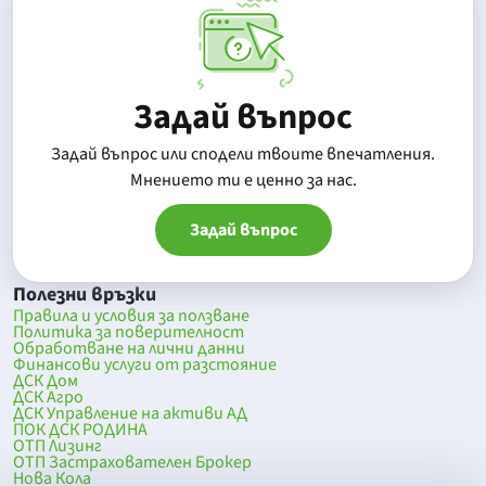
Задай въпрос
Задай въпрос или сподели твоите впечатления.
Mнението ти е ценно за нас.
Задай въпрос
Полезни връзки
Правила и условия за ползване
Политика за поверителност
Обработване на лични данни
Финансови услуги от разстояние
ДСК Дом
ДСК Агро
ДСК Управление на активи АД
ПОК ДСК РОДИНА
ОТП Лизинг
ОТП Застрахователен Брокер
Нова Кола