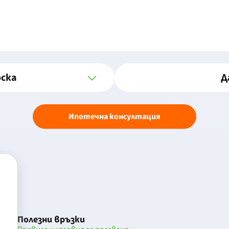
оска
Д
Ипотечна консултация
Полезни връзки