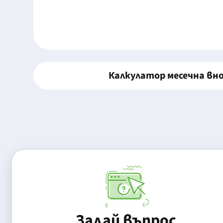
Калкулатор месечна вн
Задай въпрос