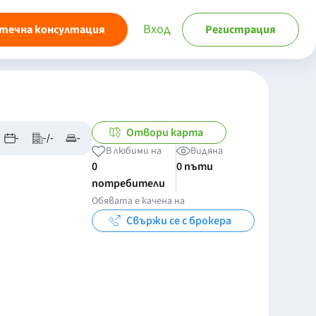
Вход
течна консултация
Регистрация
Отвори карта
-
-/-
-
В любими на
Видяна
0
0 пъти
потребители
Обявата е качена на
Свържи се с брокера