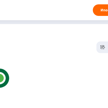
Ипо
-