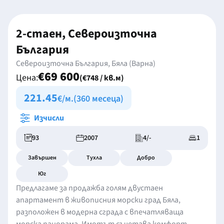
2-стаен, Североизточна
България
Североизточна България, Бяла (Варна)
€69 600
Цена:
(€748 / кв.м)
221.45
€/м.
(360 месеца)
Изчисли
93
2007
4/-
1
Завършен
Тухла
Добро
Юг
Предлагаме за продажба голям двустаен
апартамент в живописния морски град Бяла,
разположен в модерна сграда с впечатляваща