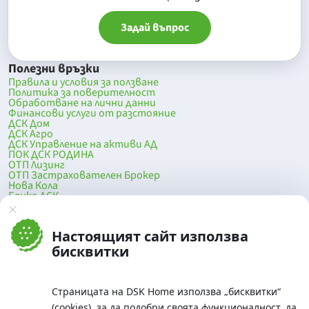
Задай въпрос
Полезни връзки
Правила и условия за ползване
Политика за поверителност
Обработване на лични данни
Финансови услуги от разстояние
ДСК Дом
ДСК Агро
ДСК Управление на активи АД
ПОК ДСК РОДИНА
ОТП Лизинг
ОТП Застрахователен Брокер
Нова Кола
Банка ДСК
DSK Mobile
Оферти за продажба от Банка ДСК
Клонова мрежа и банкомати
Настоящият сайт използва
До началото на страницата
бисквитки
Страницата на DSK Home използва „бисквитки“
(cookies), за да подобри своята функционалност, да