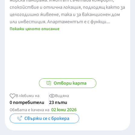
морска панорама. Имотът съчетава комфорт,
спокойствие и отлична локация, подходящ както за
целогодишно живеене, така и за ваканционен дом
или инвестиция. Апартаментът е с функци...
Покажи цялото описание
Отвори карта
В любими на
Видяна
0 потребители
23 пъти
02 юни 2026
Обявата е качена на
Свържи се с брокера