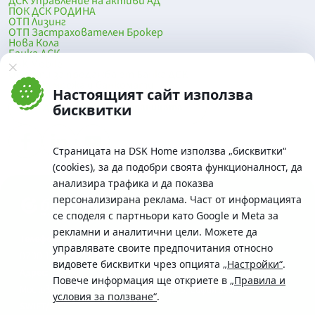
ДСК Управление на активи АД
ПОК ДСК РОДИНА
ОТП Лизинг
ОТП Застрахователен Брокер
Нова Кола
Банка ДСК
DSK Mobile
Оферти за продажба от Банка ДСК
Клонова мрежа и банкомати
Настоящият сайт използва
До началото на страницата
бисквитки
Страницата на DSK Home използва „бисквитки“
(cookies), за да подобри своята функционалност, да
анализира трафика и да показва
персонализирана реклама. Част от информацията
се споделя с партньори като Google и Meta за
рекламни и аналитични цели. Можете да
Телефон:
управлявате своите предпочитания относно
0700 10 375 / *2375
видовете бисквитки чрез опцията
„Настройки“
.
Aдрес:
Повече информация ще откриете в
„Правила и
Московска No.19 / ул. Г. Бенковски No. 5, София 1036
условия за ползване“
.
SWIFT/BIC: