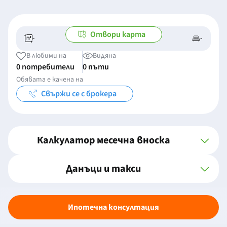
Отвори карта
-
-
-/-
-
В любими на
Видяна
0 потребители
0 пъти
Обявата е качена на
Свържи се с брокера
Калкулатор месечна вноска
Данъци и такси
Ипотечна консултация