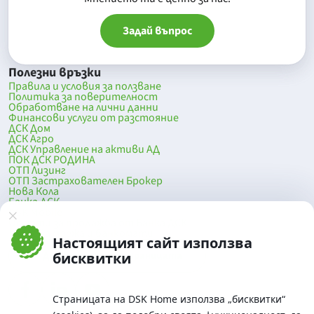
Задай въпрос
Полезни връзки
Правила и условия за ползване
Политика за поверителност
Обработване на лични данни
Финансови услуги от разстояние
ДСК Дом
ДСК Агро
ДСК Управление на активи АД
ПОК ДСК РОДИНА
ОТП Лизинг
ОТП Застрахователен Брокер
Нова Кола
Банка ДСК
DSK Mobile
Оферти за продажба от Банка ДСК
Клонова мрежа и банкомати
Настоящият сайт използва
До началото на страницата
бисквитки
Страницата на DSK Home използва „бисквитки“