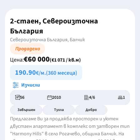
2-стаен, Североизточна
България
Североизточна България, Балчик
Продадено
€60 000
Цена:
(€1 071 / кв.м)
190.90
€/м.
(360 месеца)
Изчисли
56
2010
4/6
1
Завършен
Тухла
Добро
Предлагаме Ви за продажба просторен и уютен
двустаен апартамент в комплекс от затворен тип
"Harmony Hills" в село Рогачево, община Балчик. На