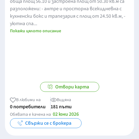
обща площ 56.10 и застроена площ от 50.30 кв.м са
разположени: - антре и просторна всекидневна с
кухненски бокс и трапезария с площ от 24.50 кв.м, -
уютна спа...
Покажи цялото описание
Отвори карта
В любими на
Видяна
0 потребители
181 пъти
02 юни 2026
Обявата е качена на
Свържи се с брокера