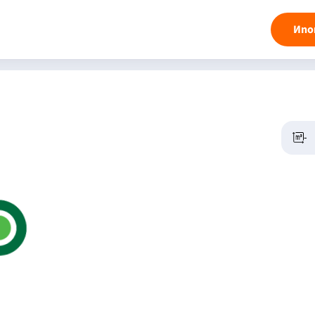
Ипо
-