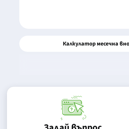
Калкулатор месечна вн
Задай въпрос