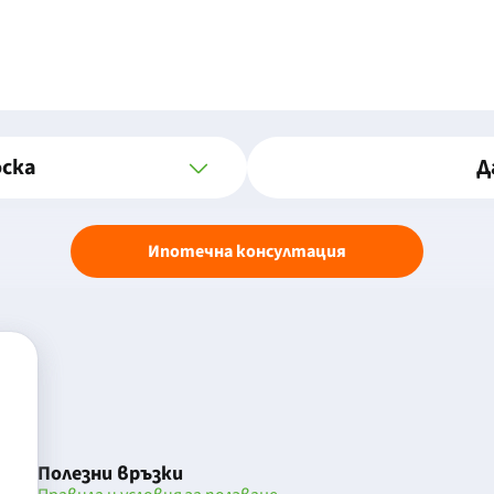
оска
Д
Ипотечна консултация
Полезни връзки