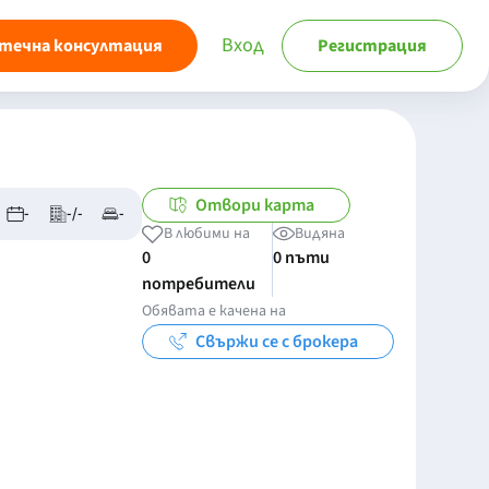
Вход
течна консултация
Регистрация
Отвори карта
-
-/-
-
В любими на
Видяна
0
0 пъти
потребители
Обявата е качена на
Свържи се с брокера