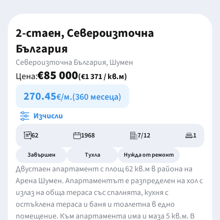
2-стаен, Североизточна
България
Североизточна България, Шумен
€85 000
Цена:
(€1 371 / кв.м)
270.45
€/м.
(360 месеца)
Изчисли
62
1968
7/12
1
Завършен
Тухла
Нужда от ремонт
Двустаен апартамент с площ 62 кв.м в района на
Арена Шумен. Апартаментът е разпределен на хол с
излаз на обща тераса със спалнята, кухня с
остъклена тераса и баня и тоалетна в едно
помещение. Към апартамента има и маза 5 кв.м. В