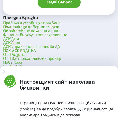
Задай въпрос
Полезни връзки
Правила и условия за ползване
Политика за поверителност
Обработване на лични данни
Финансови услуги от разстояние
ДСК Дом
ДСК Агро
ДСК Управление на активи АД
ПОК ДСК РОДИНА
ОТП Лизинг
ОТП Застрахователен Брокер
Нова Кола
Банка ДСК
DSK Mobile
Оферти за продажба от Банка ДСК
Клонова мрежа и банкомати
Настоящият сайт използва
До началото на страницата
бисквитки
Страницата на DSK Home използва „бисквитки“
(cookies), за да подобри своята функционалност, да
анализира трафика и да показва