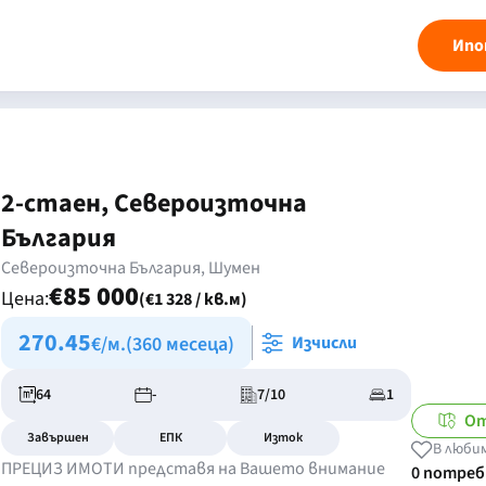
Ипо
2-стаен, Североизточна
България
Североизточна България, Шумен
€85 000
Цена:
(€1 328 / кв.м)
270.45
€/м.
(360 месеца)
Изчисли
64
-
7/10
1
От
Завършен
ЕПК
Изток
В люби
ПРЕЦИЗ ИМОТИ представя на Вашето внимание
0 потре