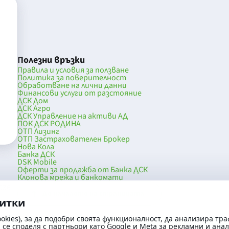
Полезни връзки
Правила и условия за ползване
Политика за поверителност
Обработване на лични данни
Финансови услуги от разстояние
ДСК Дом
ДСК Агро
ДСК Управление на активи АД
ПОК ДСК РОДИНА
ОТП Лизинг
ОТП Застрахователен Брокер
Нова Кола
Банка ДСК
DSK Mobile
Оферти за продажба от Банка ДСК
Клонова мрежа и банкомати
036
До началото на страницата
витки
okies), за да подобри своята функционалност, да анализира тра
се споделя с партньори като Google и Meta за рекламни и ана