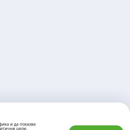
фика и да показва
литични цели.