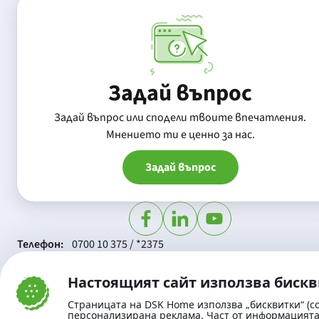
Задай въпрос
Задай въпрос или сподели твоите впечатления.
Mнението ти е ценно за нас.
Задай въпрос
Телефон:
0700 10 375 / *2375
Aдрес:
Московска No.19 / ул. Г. Бенковски No. 5, София 1
SWIFT/BIC:
BIC/SWIFT на Банка ДСК: STSABGSF
Настоящият сайт използва биск
Страницата на DSK Home използва „бисквитки“ (co
персонализирана реклама. Част от информацията 