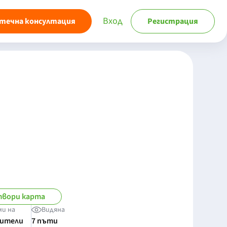
Вход
течна консултация
Регистрация
вори карта
ми на
Видяна
бители
7 пъти