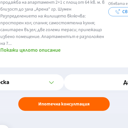
продажба на апартамент 2+1 с площ от 64 кв. м. в
Обявата е
близост до зала „Арена“ гр. Шумен
Св
Разпределението на жилището включва:
просторен хол; спалня; самостоятелна кухня;
санитарен възел; две големи тераси; прилежащо
избено помещение. Апартаментът е разположен
на 7...
Покажи цялото описание
оска
Д
Ипотечна консултация