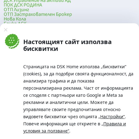
ДСК Управление на активи АД
ПОК ДСК РОДИНА
ОТП Лизинг
ОТП Застрахователен Брокер
Нова Кола
Банка ДСК
DSK Mobile
Оферти за продажба от Банка ДСК
Клонова мрежа и банкомати
Настоящият сайт използва
До началото на страницата
бисквитки
Страницата на DSK Home използва „бисквитки“
(cookies), за да подобри своята функционалност, да
анализира трафика и да показва
персонализирана реклама. Част от информацията
се споделя с партньори като Google и Meta за
рекламни и аналитични цели. Можете да
Телефон:
управлявате своите предпочитания относно
0700 10 375 / *2375
видовете бисквитки чрез опцията
„Настройки“
.
Aдрес:
Повече информация ще откриете в
„Правила и
Московска No.19 / ул. Г. Бенковски No. 5, София 1036
условия за ползване“
.
SWIFT/BIC: