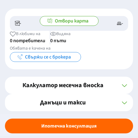
Отвори карта
-
-
-/-
-
В любими на
Видяна
0 потребители
0 пъти
Обявата е качена на
Свържи се с брокера
Калкулатор месечна вноска
Данъци и такси
Ипотечна консултация